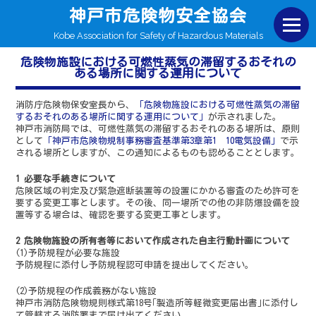
神戸市危険物安全協会
Kobe Association for Safety of Hazardous Materials
危険物施設における可燃性蒸気の滞留するおそれの
ある場所に関する運用について
消防庁危険物保安室長から、
「危険物施設における可燃性蒸気の滞留
するおそれのある場所に関する運用について」
が示されました。
神戸市消防局では、可燃性蒸気の滞留するおそれのある場所は、原則
として
「神戸市危険物規制事務審査基準第3章第1 10電気設備」
で示
される場所としますが、この通知によるものも認めることとします。
1 必要な手続きについて
危険区域の判定及び緊急遮断装置等の設置にかかる審査のため許可を
要する変更工事とします。その後、同一場所での他の非防爆設備を設
置等する場合は、確認を要する変更工事とします。
2 危険物施設の所有者等において作成された自主行動計画について
(1)予防規程が必要な施設
予防規程に添付し予防規程認可申請を提出してください。
(2)予防規程の作成義務がない施設
神戸市消防危険物規則様式第18号｢製造所等軽微変更届出書｣に添付し
て管轄する消防署まで届け出てください。