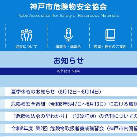
神戸市危険物安全協会
Kobe Association for Safety of Hazardous Materials
協会について
講演会・講習会
図書・教材のご案内
お知らせ
What′s New
夏季休暇のお知らせ（8月12日～8月14日）
危険物安全週間（令和8年6月7日～6月13日）における取
「危険物法令の早わかり」（13改訂版）の発刊について
令和8年度 第2回 危険物取扱者養成講習会（神戸市内開