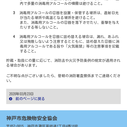
内で多量の消毒用アルコールの噴霧は避けること。
3消毒用アルコールの容器を設置・保管する場所は、直射日光
が当たる場所や高温となる場所を避けること。
また、消毒用アルコールの容器を落下させたり、衝撃を与え
たりする等しないこと。
4消毒用アルコールを容器に詰め替える場合は、漏れ、あふれ
又は飛散しないよう注意するとともに、詰め替えた容器に消
毒用アルコールである旨や「火気厳禁」等の注意事項を記載
すること。
貯蔵・取扱にの量に応じて、消防法や火災予防条例の規定が適用され
る場合があります。
ご不明な点がございましたら、管轄の消防署査察係までご連絡くださ
い。
2020年03月23日
前のページに戻る
神戸市危険物安全協会
〒657-0815 神戸市灘区薬師通1丁目4番16号