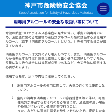
神戸市危険物安全協会
Kobe Association for Safety of Hazardous Materials
消毒用アルコールの安全な取扱い等について
今般の新型コロナウイルス感染症の発生に伴い、手指の消毒等のた
め、消防法に定める危険物の第四類アルコール類に該当する消毒用ア
ルコール（以下「消毒用アルコール」という。）を使用する機会が増
えています。
消毒用アルコールは火気により引火しやすく、また、消毒用アルコー
ルから発生する可燃性蒸気は空気より重く低所に滞留しやすいため、
多量に取り扱う場合には換気が必要であるなど、火災予防に留意する
必要があります。
使用する際は、以下の内容に注意してください。
1消毒用アルコールの使用に際して、火気の近くでは使用しな
いこと。
2室内の消毒や消毒用アルコールの容器詰替え等に伴い、可燃
性蒸気が滞留するおそれのある場合には、通風性の良い場所
や換気が行われている場所等で行うこと。
また、みだりに可燃性蒸気を発生させないため、密閉した室