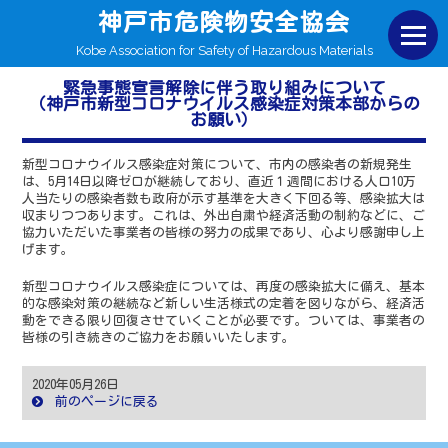
神戸市危険物安全協会
Kobe Association for Safety of Hazardous Materials
緊急事態宣言解除に伴う取り組みについて
（神戸市新型コロナウイルス感染症対策本部からの
お願い）
新型コロナウイルス感染症対策について、市内の感染者の新規発生
は、5月14日以降ゼロが継続しており、直近１週間における人口10万
人当たりの感染者数も政府が示す基準を大きく下回る等、感染拡大は
収まりつつあります。これは、外出自粛や経済活動の制約などに、ご
協力いただいた事業者の皆様の努力の成果であり、心より感謝申し上
げます。
新型コロナウイルス感染症については、再度の感染拡大に備え、基本
的な感染対策の継続など新しい生活様式の定着を図りながら、経済活
動をできる限り回復させていくことが必要です。ついては、事業者の
皆様の引き続きのご協力をお願いいたします。
2020年05月26日
前のページに戻る