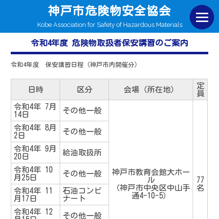
神戸市危険物安全協会
Kobe Association for Safety of Hazardous Materials
令和4年度 危険物取扱者保安講習のご案内
令和4年度 保安講習日程（神戸市内開催分）
定
日時
区分
会場（所在地）
員
令和4年 7月
その他一般
14日
令和4年 8月
その他一般
2日
令和4年 9月
給油取扱所
20日
令和4年 10
神戸市教育会館大ホー
その他一般
月25日
ル
77
（神戸市中央区中山手
名
令和4年 11
石油コンビ
通4-10-5）
月17日
ナート
令和4年 12
その他一般