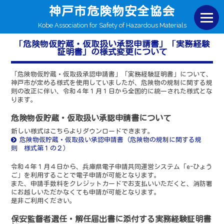
神戸市危険物安全協会
Kobe Association for Safety of Hazardous Materials
「危険物仮貯蔵・仮取扱い承認申請書」「実務経験
証明書」の様式変更について
「危険物仮貯蔵・仮取扱承認申請書」「実務経験証明書」について、
神戸市が定める様式を使用していましたが、危険物の規制に関する規
則の改正に伴い、令和４年１月１日から全国的に統一された様式とな
ります。
危険物仮貯蔵・仮取扱い承認申請書について
新しい様式はこちらよりダウンロードできます。
危険物仮貯蔵・仮取扱い承認申請書（危険物の規制に関する規
則 様式第１の２）
令和４年１月４日から、兵庫県電子申請共同運営システム「e-ひょう
ご」を利用することで電子申請が可能となります。
また、申請手数料をクレジットカードでお支払いいただくと、消防署
にお越しいただかなくても申請が可能となります。
是非ご利用ください。
保安監督者選任・解任届出書に添付する実務経験証明書